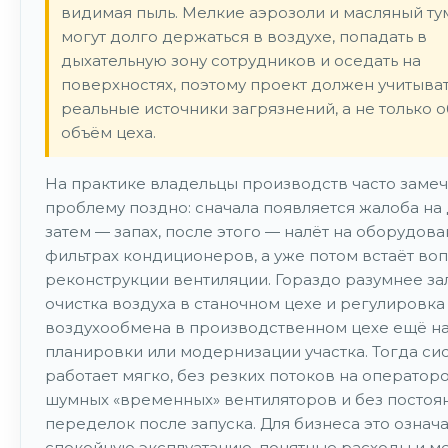
видимая пыль. Мелкие аэрозоли и масляный ту
могут долго держаться в воздухе, попадать в
дыхательную зону сотрудников и оседать на
поверхностях, поэтому проект должен учитыва
реальные источники загрязнений, а не только 
объём цеха.
На практике владельцы производств часто заме
проблему поздно: сначала появляется жалоба на 
затем — запах, после этого — налёт на оборудова
фильтрах кондиционеров, а уже потом встаёт во
реконструкции вентиляции. Гораздо разумнее за
очистка воздуха в станочном цехе и регулировка
воздухообмена в производственном цехе ещё на
планировки или модернизации участка. Тогда си
работает мягко, без резких потоков на операторо
шумных «временных» вентиляторов и без постоя
переделок после запуска. Для бизнеса это означ
спокойную эксплуатацию, понятные расходы и м