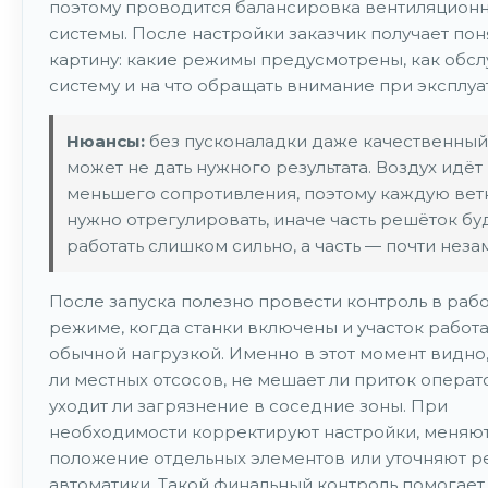
поэтому проводится балансировка вентиляцион
системы. После настройки заказчик получает по
картину: какие режимы предусмотрены, как обс
систему и на что обращать внимание при эксплуа
Нюансы:
без пусконаладки даже качественны
может не дать нужного результата. Воздух идёт 
меньшего сопротивления, поэтому каждую ветк
нужно отрегулировать, иначе часть решёток бу
работать слишком сильно, а часть — почти неза
После запуска полезно провести контроль в раб
режиме, когда станки включены и участок работа
обычной нагрузкой. Именно в этот момент видно,
ли местных отсосов, не мешает ли приток операт
уходит ли загрязнение в соседние зоны. При
необходимости корректируют настройки, меняю
положение отдельных элементов или уточняют 
автоматики. Такой финальный контроль помогает