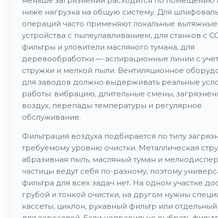
меньше загрязнений расходится по помещению 
ниже нагрузка на общую систему. Для шлифовал
операций часто применяют локальные вытяжные
устройства с пылеулавливанием, для станков с 
фильтры и уловители масляного тумана, для
деревообработки — аспирационные линии с учё
стружки и мелкой пыли. Вентиляционное оборуд
для заводов должно выдерживать реальные усл
работы: вибрацию, длительные смены, загрязнё
воздух, перепады температуры и регулярное
обслуживание.
Фильтрация воздуха подбирается по типу загряз
требуемому уровню очистки. Металлическая стру
абразивная пыль, масляный туман и мелкодиспе
частицы ведут себя по-разному, поэтому универ
фильтра для всех задач нет. На одном участке до
грубой и тонкой очистки, на другом нужны спец
кассеты, циклон, рукавный фильтр или отдельный
для аэрозолей. Если неправильно выбрать филь