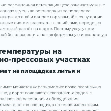
ьно рассчитанная вентиляция цеха означает меньше
сонала и меньше остановок из-за перегрева
лопера это ещё и вопрос нормальной эксплуатации
ионные системы заложены с ошибками, переделка
амотный расчёт на старте. Поэтому услугу стоит
нной безопасности, а не как формальную инженерную
 температуры на
о-прессовых участках
мат на площадках литья и
лимат меняется неравномерно: возле плавильных
ше, у ворот появляются сквозняки, а рядом с
-за плотной расстановки оборудования.
тывают не «по площади», а по тепловыделениям,
ен, наличию ванн охлаждения и зонам выделения