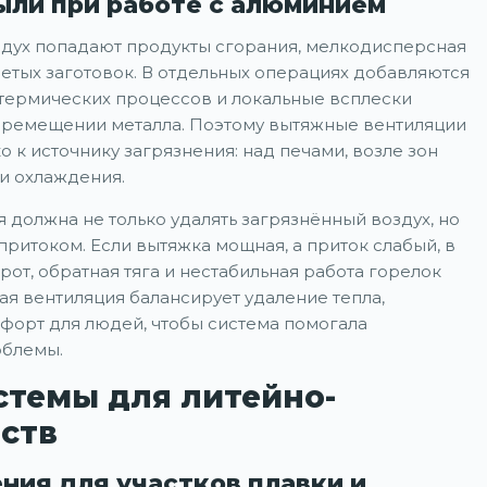
пыли при работе с алюминием
здух попадают продукты сгорания, мелкодисперсная
гретых заготовок. В отдельных операциях добавляются
 термических процессов и локальные всплески
еремещении металла. Поэтому вытяжные вентиляции
о к источнику загрязнения: над печами, возле зон
 и охлаждения.
 должна не только удалять загрязнённый воздух, но
ритоком. Если вытяжка мощная, а приток слабый, в
от, обратная тяга и нестабильная работа горелок
я вентиляция балансирует удаление тепла,
мфорт для людей, чтобы система помогала
облемы.
темы для литейно-
ств
ия для участков плавки и