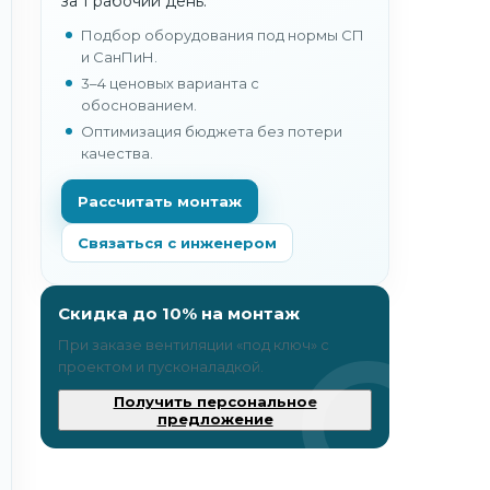
за 1 рабочий день.
Подбор оборудования под нормы СП
и СанПиН.
3–4 ценовых варианта с
обоснованием.
Оптимизация бюджета без потери
качества.
Рассчитать монтаж
Связаться с инженером
Скидка до 10% на монтаж
При заказе вентиляции «под ключ» c
проектом и пусконаладкой.
Получить персональное
предложение