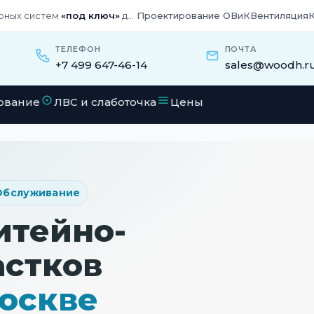
рных систем
«под ключ»
для бизнеса и частных домов
Проектирование ОВиК
Вентиляция
ТЕЛЕФОН
ПОЧТА
+7 499 647-46-14
sales@woodh.r
ование
ЛВС и слаботочка
Цены
 Обслуживание
итейно-
астков
оскве