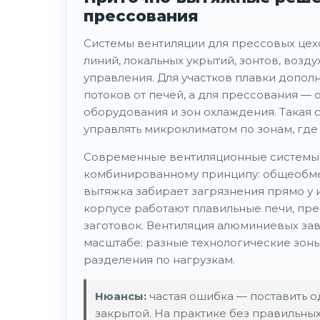
прессования
Системы вентиляции для прессовых цехо
линий, локальных укрытий, зонтов, возд
управления. Для участков плавки допо
потоков от печей, а для прессования — 
оборудования и зон охлаждения. Такая с
управлять микроклиматом по зонам, где
Современные вентиляционные системы д
комбинированному принципу: общеобмен
вытяжка забирает загрязнения прямо у и
корпусе работают плавильные печи, прес
заготовок. Вентиляция алюминиевых зав
масштабе: разные технологические зоны
разделения по нагрузкам.
Нюансы:
частая ошибка — поставить о
закрытой. На практике без правильны