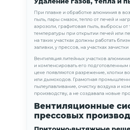
Удаление газов, тепла и 
При плавке и обработке алюминия в во
пыль, пары смазок, тепло от печей и на
аэрозоли, графитовая пыль, выбросы от
температуры при открытии печей или п
на таких участках должны работать близк
заливки, у прессов, на участках зачистки
Вентиляция литейных участков алюминия
и компенсировать его подготовленным п
цехе появляются разрежение, хлопки вор
или дымоходов. Грамотная промышленна
пылеулавливание, очистку воздуха и ко
производству, а не создавала новые пр
Вентиляционные сис
прессовых производ
Приточно-вытяжные решен