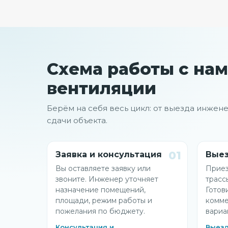
Схема работы с на
вентиляции
Берём на себя весь цикл: от выезда инжен
сдачи объекта.
01
Заявка и консультация
Выез
Вы оставляете заявку или
Приез
звоните. Инженер уточняет
трасс
назначение помещений,
Готов
площади, режим работы и
комме
пожелания по бюджету.
вариа
Консультация и
Выезд