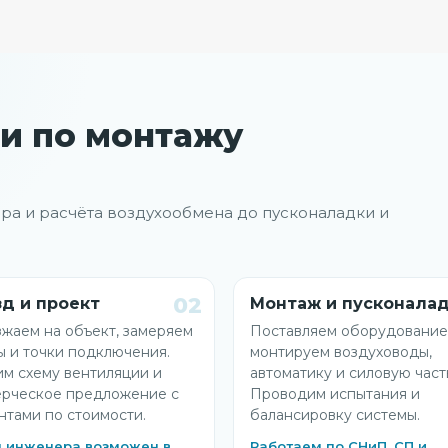
ми по монтажу
ера и расчёта воздухообмена до пусконаладки и
02
д и проект
Монтаж и пусконала
жаем на объект, замеряем
Поставляем оборудование
ы и точки подключения.
монтируем воздуховоды,
им схему вентиляции и
автоматику и силовую част
рческое предложение с
Проводим испытания и
нтами по стоимости.
балансировку системы.
 инженера возможен в
Работаем по СНиП, СП и