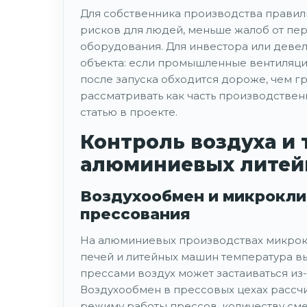
Для собственника производства правил
рисков для людей, меньше жалоб от пер
оборудования. Для инвестора или деве
объекта: если промышленные вентиляц
после запуска обходится дороже, чем гр
рассматривать как часть производстве
статью в проекте.
Контроль воздуха и
алюминиевых литейн
Воздухообмен и микрокли
прессования
На алюминиевых производствах микрок
печей и литейных машин температура вы
прессами воздух может застаиваться из
Воздухообмен в прессовых цехах рассчи
режиму работы прессов, количеству см