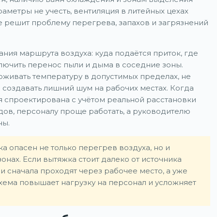
раметры не учесть, вентиляция в литейных цехах
не решит проблему перегрева, запахов и загрязнений
ния маршрута воздуха: куда подаётся приток, где
ключить перенос пыли и дыма в соседние зоны.
ивать температуру в допустимых пределах, не
 создавать лишний шум на рабочих местах. Когда
я спроектирована с учётом реальной расстановки
здов, персоналу проще работать, а руководителю
ны.
а опасен не только перегрев воздуха, но и
онах. Если вытяжка стоит далеко от источника
и сначала проходят через рабочее место, а уже
схема повышает нагрузку на персонал и усложняет