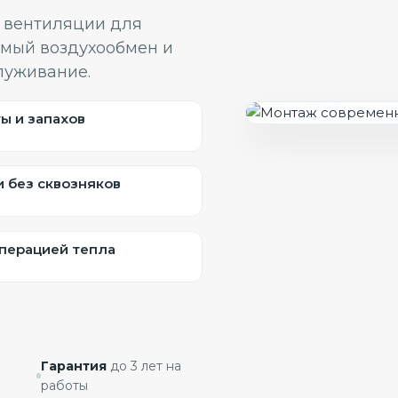
 вентиляции для
имый воздухообмен и
луживание.
ы и запахов
 без сквозняков
перацией тепла
Гарантия
до 3 лет на
работы