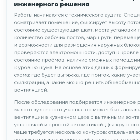
инженерного решения
Работы начинаются с технического аудита. Специ
осматривает помещение, фиксирует высоту пото
состояние существующих шахт, места установки п
количество рабочих постов, маршруты перемеще
и возможности для размещения наружных блоков
проверяются электромощности, доступ к кровле 
состояние проёмов, наличие смежных помещени
к уровню шума. На основе этих данных формируе
схема: где будет вытяжка, где приток, какие учас
фильтрации, а какие можно решить общеобменн
вентиляцией.
После обследования подбирается инженерное р
малого кузнечного участка это может быть локал
вентиляции в кузнечном цехе с вытяжными зонта
установкой и простой автоматикой. Для крупног
чаще требуется несколько контуров: отдельная 
воздуха от пыльных операций, усиленная вытяжка