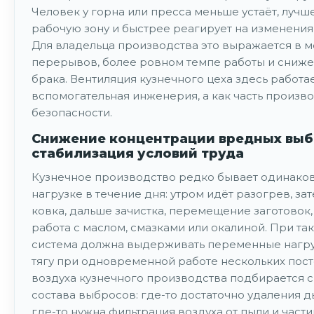
Человек у горна или пресса меньше устаёт, лучш
рабочую зону и быстрее реагирует на изменения
Для владельца производства это выражается в 
перерывов, более ровном темпе работы и сниже
брака. Вентиляция кузнечного цеха здесь работае
вспомогательная инженерия, а как часть произв
безопасности.
Снижение концентрации вредных выб
стабилизация условий труда
Кузнечное производство редко бывает одинако
нагрузке в течение дня: утром идёт разогрев, за
ковка, дальше зачистка, перемещение заготовок
работа с маслом, смазками или окалиной. При т
система должна выдерживать переменные нагруз
тягу при одновременной работе нескольких пост
воздуха кузнечного производства подбирается с
состава выбросов: где-то достаточно удаления ды
где-то нужна фильтрация воздуха от пыли и части