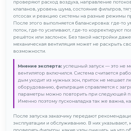
проверяют расход воздуха, направление потоков
клапанов, уровень шума, состояние фильтров, тяг
отсосах и реакцию системы на разные режимы п
После этого выполняется балансировка: где-то 
поток, где-то усиливают, где-то корректируют п
решёток или заслонок. Без такой настройки даж
механическая вентиляция может не раскрыть св
возможности.
Мнение эксперта:
успешный запуск — это не м
вентилятор включился. Система считается рабо
дым уходит из нужных зон, приток не мешает л
оборудованию, фильтрация справляется с загр
параметры можно повторить при следующей п
Именно поэтому пусконаладка так же важна, ка
После запуска заказчику передают рекомендаци
эксплуатации и обслуживанию. В них указывают, к
проверять фильтры, какие узлы очищать, на что о