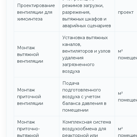
Проектирование
режимов загрузки,
вентиляции для
разрежения,
проект
химсинтеза
вытяжных шкафов и
аварийных сценариев
Установка вытяжных
каналов,
Монтаж
вентиляторов и узлов
м²
вытяжной
удаления
помеще
вентиляции
загрязненного
воздуха
Подача
Монтаж
подготовленного
м²
приточной
воздуха с учетом
помеще
вентиляции
баланса давления в
помещении
Монтаж
Комплексная система
приточно-
воздухообмена для
м²
вытяжной
реакторной или
помеще