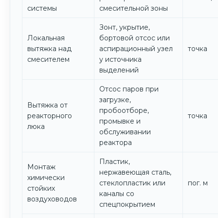
системы
смесительной зоны
Зонт, укрытие,
Локальная
бортовой отсос или
вытяжка над
аспирационный узел
точка
смесителем
у источника
выделений
Отсос паров при
загрузке,
Вытяжка от
пробоотборе,
реакторного
точка
промывке и
люка
обслуживании
реактора
Пластик,
Монтаж
нержавеющая сталь,
химически
стеклопластик или
пог. м
стойких
каналы со
воздуховодов
спецпокрытием