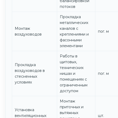
балансировкой
потоков
Прокладка
металлических
Монтаж
каналов с
пог. м
воздуховодов
креплениями и
фасонными
элементами
Работы в
щитовых,
Прокладка
технических
воздуховодов в
нишах и
пог. м
стесненных
помещениях с
условиях
ограниченным
доступом
Монтаж
приточных и
Установка
вытяжных
вентиляционных
шт.