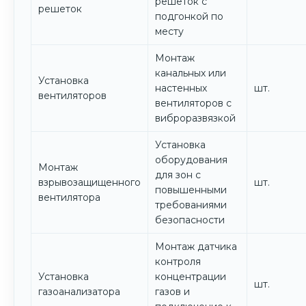
решеток с
решеток
подгонкой по
месту
Монтаж
канальных или
Установка
настенных
шт.
вентиляторов
вентиляторов с
виброразвязкой
Установка
оборудования
Монтаж
для зон с
взрывозащищенного
шт.
повышенными
вентилятора
требованиями
безопасности
Монтаж датчика
контроля
Установка
концентрации
шт.
газоанализатора
газов и