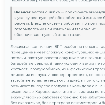
переноса загрязненного воздуха в соседние по
Нюансы:
частая ошибка — подключить аккумул
к уже существующей общеобменной вытяжке 
расчета. Внешне система работает, но при пик
газовыделении или изменении тяги она не
обеспечивает нужный отвод газов.
Локальная вентиляция ВРП особенно полезна там
помещение имеет сложную конфигурацию: ниши,
потолки, плотную расстановку шкафов и закрыты
батарейные секции. В таких условиях важна не т
кратность воздухообмена, но и фактическая трае
движения воздуха. Инженер проверяет, не остаю
застойные зоны, не мешают ли шкафы притоку, н
возникает ли подсос воздуха из коридора с пыл
влажностью. Хорошо рассчитанная система вент
аккумуляторных работает спокойно: без избыточ
без сквозняков, без перегрева вентиляторов и б