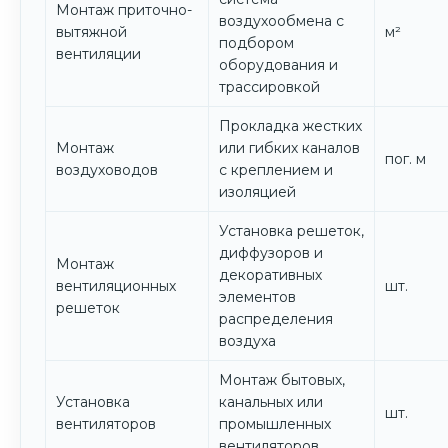
Монтаж приточно-
воздухообмена с
вытяжной
м²
подбором
вентиляции
оборудования и
трассировкой
Прокладка жестких
Монтаж
или гибких каналов
пог. м
воздуховодов
с креплением и
изоляцией
Установка решеток,
диффузоров и
Монтаж
декоративных
вентиляционных
шт.
элементов
решеток
распределения
воздуха
Монтаж бытовых,
Установка
канальных или
шт.
вентиляторов
промышленных
вентиляторов