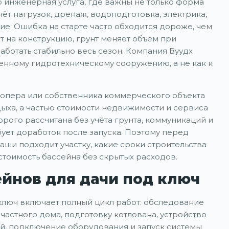
о инженерная услуга, где важны не только форма
ёт нагрузок, дренаж, водоподготовка, электрика,
е. Ошибка на старте часто обходится дороже, чем
т на конструкцию, грунт меняет объём при
ботать стабильно весь сезон. Компания Вуудх
ценному гидротехническому сооружению, а не как к
лопера или собственника коммерческого объекта
дыха, а частью стоимости недвижимости и сервиса
орого рассчитана без учёта грунта, коммуникаций и
бует доработок после запуска. Поэтому перед
чаши подходит участку, какие сроки строительства
стоимость бассейна без скрытых расходов.
ейнов для дачи под ключ
ключ включает полный цикл работ: обследование
частного дома, подготовку котлована, устройство
, подключение оборудования и запуск системы