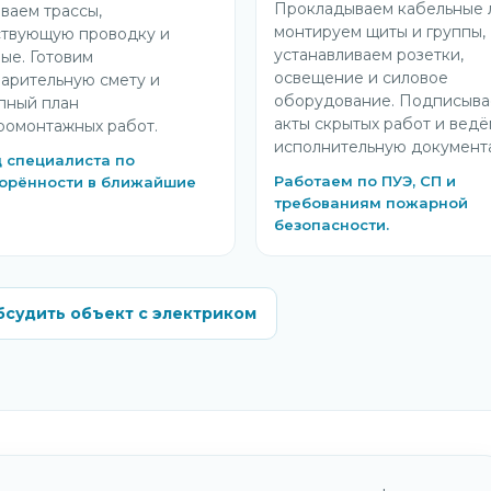
Прокладываем кабельные 
ваем трассы,
монтируем щиты и группы,
твующую проводку и
устанавливаем розетки,
ые. Готовим
освещение и силовое
арительную смету и
оборудование. Подписыв
пный план
акты скрытых работ и вед
ромонтажных работ.
исполнительную документ
 специалиста по
Работаем по ПУЭ, СП и
орённости в ближайшие
требованиям пожарной
безопасности.
судить объект с электриком