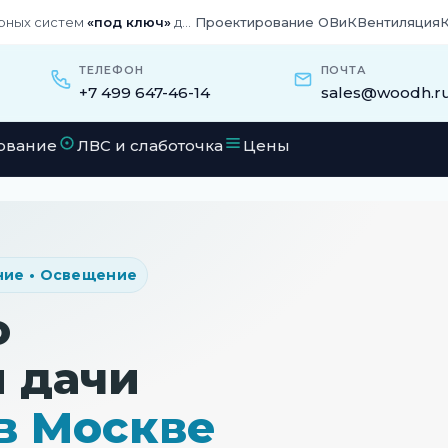
рных систем
«под ключ»
для бизнеса и частных домов
Проектирование ОВиК
Вентиляция
ТЕЛЕФОН
ПОЧТА
+7 499 647-46-14
sales@woodh.r
ование
ЛВС и слаботочка
Цены
ние • Освещение
о
я дачи
в Москве