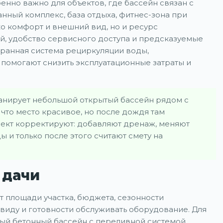
енно важно для объектов, где бассейн связан с
анный комплекс, база отдыха, фитнес-зона при
ко комфорт и внешний вид, но и ресурс
й, удобство сервисного доступа и предсказуемые
бранная система рециркуляции воды,
 помогают снизить эксплуатационные затраты и
анирует небольшой открытый бассейн рядом с
что место красивое, но после дождя там
роект корректируют: добавляют дренаж, меняют
 и только после этого считают смету на
 дачи
т площади участка, бюджета, сезонности
виду и готовности обслуживать оборудование. Для
ный бетонный бассейн с переливной системой,