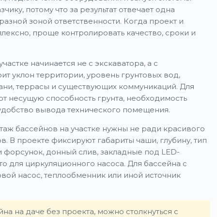
чику, потому что за результат отвечает одна
разной зоной ответственности. Когда проект и
лексно, проще контролировать качество, сроки и
частке начинается не с экскаватора, а с
ит уклон территории, уровень грунтовых вод,
ани, террасы и существующих коммуникаций. Для
т несущую способность грунта, необходимость
удобство вывода технического помещения.
аж бассейнов на участке нужны не ради красивого
ов. В проекте фиксируют габариты чаши, глубину, тип
 форсунок, донный слив, закладные под LED-
то для циркуляционного насоса. Для бассейна с
вой насос, теплообменник или иной источник
на на даче без проекта, можно столкнуться с