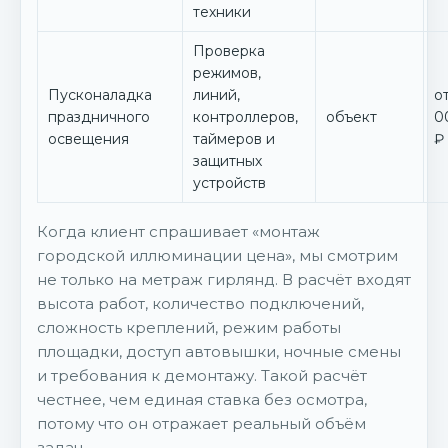
техники
Проверка
режимов,
Пусконаладка
линий,
от
праздничного
контроллеров,
объект
0
освещения
таймеров и
₽
защитных
устройств
Когда клиент спрашивает «монтаж
городской иллюминации цена», мы смотрим
не только на метраж гирлянд. В расчёт входят
высота работ, количество подключений,
сложность креплений, режим работы
площадки, доступ автовышки, ночные смены
и требования к демонтажу. Такой расчёт
честнее, чем единая ставка без осмотра,
потому что он отражает реальный объём
задач.