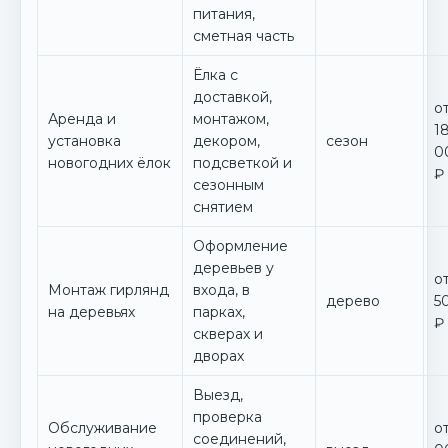
питания,
сметная часть
Ёлка с
доставкой,
о
Аренда и
монтажом,
1
установка
декором,
сезон
0
новогодних ёлок
подсветкой и
₽
сезонным
снятием
Оформление
деревьев у
о
Монтаж гирлянд
входа, в
дерево
5
на деревьях
парках,
₽
скверах и
дворах
Выезд,
проверка
Обслуживание
от
соединений,