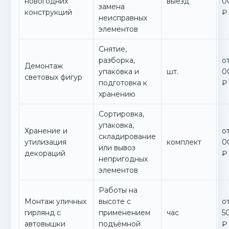
новогодних
выезд
0
замена
конструкций
₽
неисправных
элементов
Снятие,
разборка,
от
Демонтаж
упаковка и
шт.
0
световых фигур
подготовка к
₽
хранению
Сортировка,
упаковка,
Хранение и
от
складирование
утилизация
комплект
0
или вывоз
декораций
₽
непригодных
элементов
Работы на
Монтаж уличных
высоте с
от
гирлянд с
применением
час
5
автовышки
подъёмной
₽