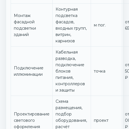
Контурная
Монтаж
подсветка
фасадной
фасадов,
о
м пог.
подсветки
входных групп,
6
зданий
витрин,
карнизов
Кабельная
разводка,
подключение
от
Подключение
блоков
точка
5
иллюминации
питания,
₽
контроллеров
и защиты
Схема
размещения,
Проектирование
подбор
о
светового
оборудования,
проект
0
оформления
расчёт
₽