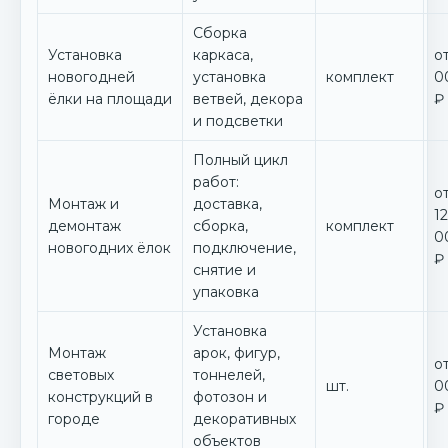
Сборка
Установка
каркаса,
о
новогодней
установка
комплект
0
ёлки на площади
ветвей, декора
₽
и подсветки
Полный цикл
работ:
о
Монтаж и
доставка,
1
демонтаж
сборка,
комплект
0
новогодних ёлок
подключение,
₽
снятие и
упаковка
Установка
Монтаж
арок, фигур,
о
световых
тоннелей,
шт.
0
конструкций в
фотозон и
₽
городе
декоративных
объектов