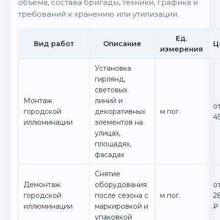
объёма, состава бригады, техники, графика и
требований к хранению или утилизации.
Ед.
Вид работ
Описание
Ц
измерения
Установка
гирлянд,
световых
Монтаж
линий и
о
городской
декоративных
м пог.
4
иллюминации
элементов на
улицах,
площадях,
фасадах
Снятие
Демонтаж
оборудования
о
городской
после сезона с
м пог.
2
иллюминации
маркировкой и
₽
упаковкой